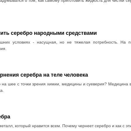
задумывался о том, как самому приготовить жидкость для чистки се
стить серебро народными средствами
ашних условиях - насущная, но не тяжелая потребность. На 
ия.
нения серебра на теле человека
 на шее с точки зрения химии, медицины и суеверия? Медицина
а.
ебра
еталл, который нравится всем. Почему чернеет серебро и как с эт