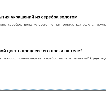
тия украшений из серебра золотом
тить серебро, цена которого не так велика, как золота, мо
ой цвет в процессе его носки на теле?
т вопрос: почему чернеет серебро на теле человека? Существу
Реклама на сайте
Мы в Google+
Карта сайта