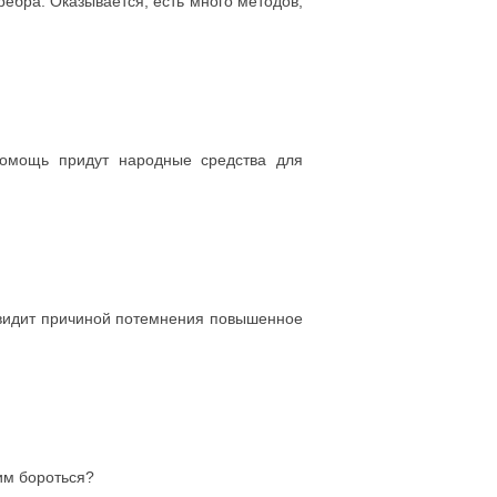
ребра. Оказывается, есть много методов,
помощь придут народные средства для
 видит причиной потемнения повышенное
им бороться?