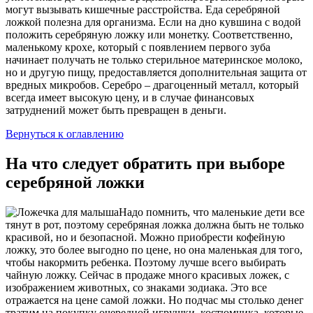
могут вызывать кишечные расстройства. Еда серебряной
ложкой полезна для организма. Если на дно кувшина с водой
положить серебряную ложку или монетку. Соответственно,
маленькому крохе, который с появлением первого зуба
начинает получать не только стерильное материнское молоко,
но и другую пищу, предоставляется дополнительная защита от
вредных микробов. Серебро – драгоценный металл, который
всегда имеет высокую цену, и в случае финансовых
затруднений может быть превращен в деньги.
Вернуться к оглавлению
На что следует обратить при выборе
серебряной ложки
Надо помнить, что маленькие дети все
тянут в рот, поэтому серебряная ложка должна быть не только
красивой, но и безопасной. Можно приобрести кофейную
ложку, это более выгодно по цене, но она маленькая для того,
чтобы накормить ребенка. Поэтому лучше всего выбирать
чайную ложку. Сейчас в продаже много красивых ложек, с
изображением животных, со знаками зодиака. Это все
отражается на цене самой ложки. Но подчас мы столько денег
тратим на покупку очередной игрушки, костюмчика, которые