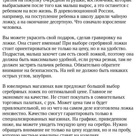
выбрасываем после того как малыш вырос, а это останется с
ребенком на всю жизнь. В дореволюционной России,
например, на поступление ребенка в школу дарили чайную
ложку, а на окончание десертную. Что означало взросление
человека.
Вы можете украсить свой подарок, сделав гравировку на
ложке. Она станет именная! При выборе серебряной ложки
стоит ориентироваться не только на цену, но и на удобство.
Подрастая, малыш захочет сам есть своей ложкой, поэтому она
должна быть максимально удобной, если ручка резная, там не
должен застрять пальчик ребенка. Обязательно обратите
внимание на безопасность. На ней не должно быть никаких
острых углов, зазубрин.
В ювелирных магазинах вам предложат большой выбор
серебряных ложек по оптимальной цене. Главное не
экономьте на качестве. Не стоит покупать в сомнительных
торговых палатках, с рук. Может цена там и будет
привлекательной, но из чего на самом деле изготовлена ложка
неизвестно. Качество смогут гарантировать только в
специализированных магазинах. На графике, приведенном
ниже, вы можете увидеть текущую цену на серебро. Нужно
обращать внимание не только на цену изделия, но и на пробу,
которую честные ювелиры ставят на изделиях.