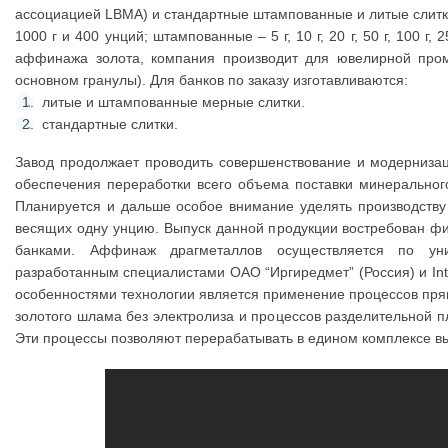
ассоциацией LBMA) и стандартные штампованные и литые слитки: лит
1000 г и 400 унций; штампованные – 5 г, 10 г, 20 г, 50 г, 100 г,
аффинажа золота, компания производит для ювелирной про
основном гранулы). Для банков по заказу изготавливаются:
литые и штампованные мерные слитки.
стандартные слитки.
Завод продолжает проводить совершенствование и модерниза
обеспечения переработки всего объема поставки минеральног
Планируется и дальше особое внимание уделять производству
весящих одну унцию. Выпуск данной продукции востребован ф
банками. Аффинаж драгметаллов осуществляется по уни
разработанным специалистами ОАО “Иргиредмет” (Россия) и Int
особенностями технологии является применение процессов прям
золотого шлама без электролиза и процессов разделительной п
Эти процессы позволяют перерабатывать в едином комплексе вы