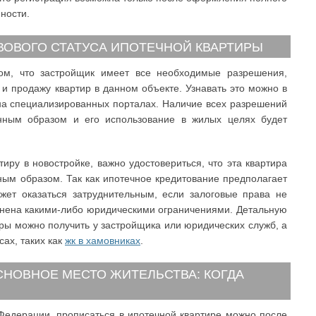
ности.
ОВОГО СТАТУСА ИПОТЕЧНОЙ КВАРТИРЫ
том, что застройщик имеет все необходимые разрешения,
 и продажу квартир в данном объекте. Узнавать это можно в
на специализированных порталах. Наличие всех разрешений
конным образом и его использование в жилых целях будет
иру в новостройке, важно удостовериться, что эта квартира
ным образом. Так как ипотечное кредитование предполагает
жет оказаться затруднительным, если залоговые права не
нена какими-либо юридическими ограничениями. Детальную
ры можно получить у застройщика или юридических служб, а
ах, таких как
жк в хамовниках
.
СНОВНОЕ МЕСТО ЖИТЕЛЬСТВА: КОГДА
 Федерации, прописаться в ипотечной квартире можно после